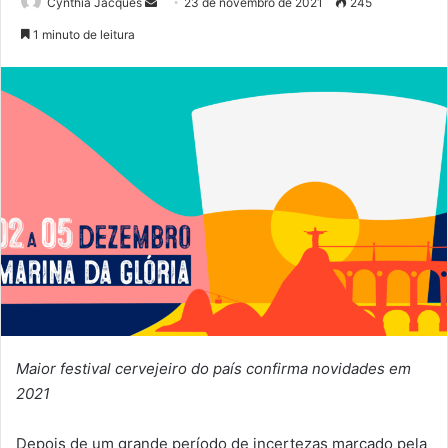
Mande
Cynthia Jacques
23 de novembro de 2021
245
um
1 minuto de leitura
e-
mail
Maior festival cervejeiro do país confirma novidades em
2021
Depois de um grande período de incertezas marcado pela