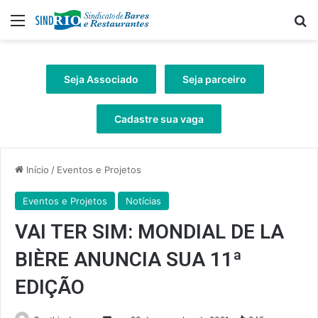
Menu
Pr
Seja Associado
Seja parceiro
Cadastre sua vaga
Início
/
Eventos e Projetos
Eventos e Projetos
Notícias
VAI TER SIM: MONDIAL DE LA
BIÈRE ANUNCIA SUA 11ª
EDIÇÃO