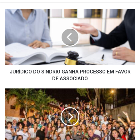
JURÍDICO
DO
SINDRIO
GANHA
PROCESSO
EM
FAVOR
DE
ASSOCIADO
JURÍDICO DO SINDRIO GANHA PROCESSO EM FAVOR
DE ASSOCIADO
2ª
EDIÇÃO
DO
COZINHAS
DO
PROSA
HOMENAGEIA
33