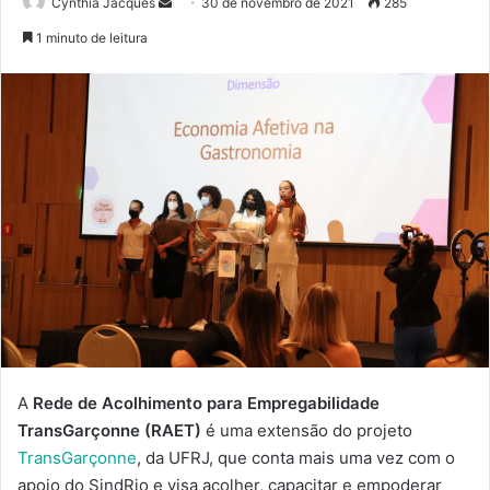
Mande
Cynthia Jacques
30 de novembro de 2021
285
um
1 minuto de leitura
e-
mail
A
Rede de Acolhimento para Empregabilidade
TransGarçonne (RAET)
é uma extensão do projeto
TransGarçonne
, da UFRJ, que conta mais uma vez com o
apoio do SindRio e visa acolher, capacitar e empoderar