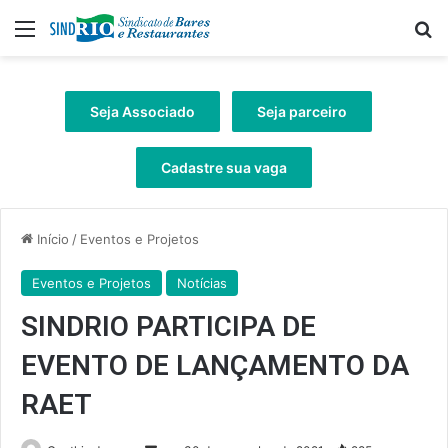
Menu
Pr
Seja Associado
Seja parceiro
Cadastre sua vaga
Início
/
Eventos e Projetos
Eventos e Projetos
Notícias
SINDRIO PARTICIPA DE
EVENTO DE LANÇAMENTO DA
RAET