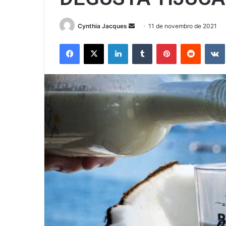
Mande
Cynthia Jacques
11 de novembro de 2021
um
Facebook
X
Linkedin
Tumblr
Pinterest
Reddit
e-
mail