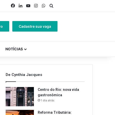
Facebook
Linkedin
YouTube
Instagram
WhatsApp
Procurar por
ro
Cadastre sua vaga
NOTÍCIAS
De Cynthia Jacques
Centro do Rio: nova vida
gastronômica
1 dia atrás
Reforma Tributária: