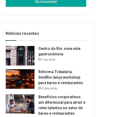
endereço
de
email
Notícias recentes
Centro do Rio: nova vida
gastronômica
1 dia atrás
Reforma Tributária:
SindRio lança workshop
para bares e restaurantes
2 dias atrás
Benefícios corporativos:
um diferencial para atrair e
reter talentos no setor de
bares e restaurantes