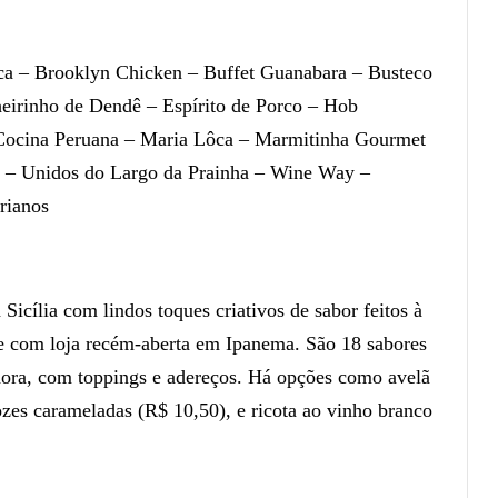
oca – Brooklyn Chicken – Buffet Guanabara – Busteco
irinho de Dendê – Espírito de Porco – Hob
ocina Peruana – Maria Lôca – Marmitinha Gourmet
 – Unidos do Largo da Prainha – Wine Way –
rianos
a Sicília com lindos toques criativos de sabor feitos à
 e com loja recém-aberta em Ipanema. São 18 sabores
hora, com toppings e adereços. Há opções como avelã
zes carameladas (R$ 10,50), e ricota ao vinho branco