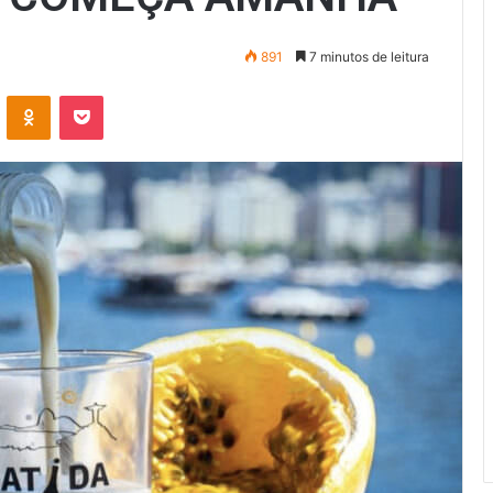
891
7 minutos de leitura
VK
OK
Pocket