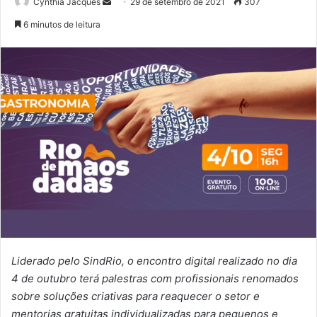
Mande
Cynthia Jacques
29 de setembro de 2021
307
um
6 minutos de leitura
e-
mail
Liderado
pelo SindRio, o encontro digital realizado no dia
4 de outubro terá palestras com profissionais renomados
sobre soluções criativas para reaquecer o setor e
mentorias gratuitas individualizadas para pequenos e