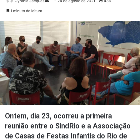
Mande
Cynthia Jacques
24 de agosto de 2021
436
um
1 minuto de leitura
e-
mail
Ontem, dia 23, ocorreu a primeira
reunião entre o SindRio e a Associação
de Casas de Festas Infantis do Rio de