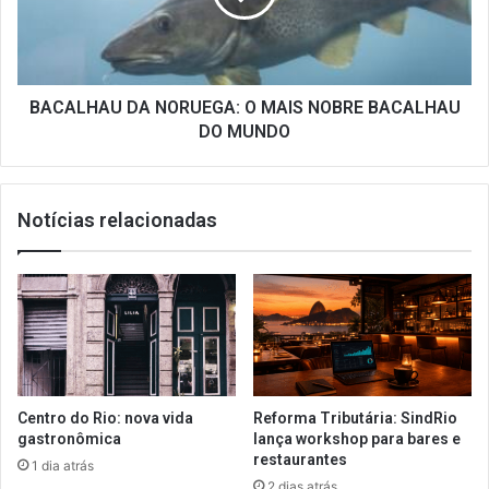
NOBRE
BACALHAU
DO
MUNDO
BACALHAU DA NORUEGA: O MAIS NOBRE BACALHAU
DO MUNDO
Notícias relacionadas
Centro do Rio: nova vida
Reforma Tributária: SindRio
gastronômica
lança workshop para bares e
restaurantes
1 dia atrás
2 dias atrás