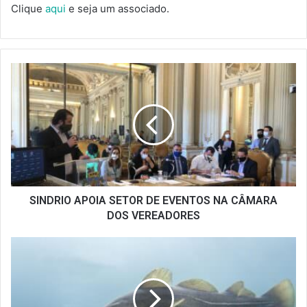
Clique
aqui
e seja um associado.
SINDRIO
APOIA
SETOR
DE
EVENTOS
NA
CÂMARA
DOS
VEREADORES
SINDRIO APOIA SETOR DE EVENTOS NA CÂMARA
DOS VEREADORES
BACALHAU
DA
NORUEGA:
O
MAIS