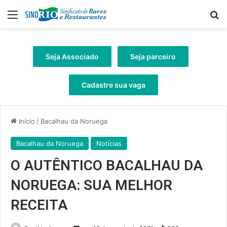
Menu
Pr
Seja Associado
Seja parceiro
Cadastre sua vaga
Início
/
Bacalhau da Noruega
Bacalhau da Noruega
Notícias
O AUTÊNTICO BACALHAU DA
NORUEGA: SUA MELHOR
RECEITA