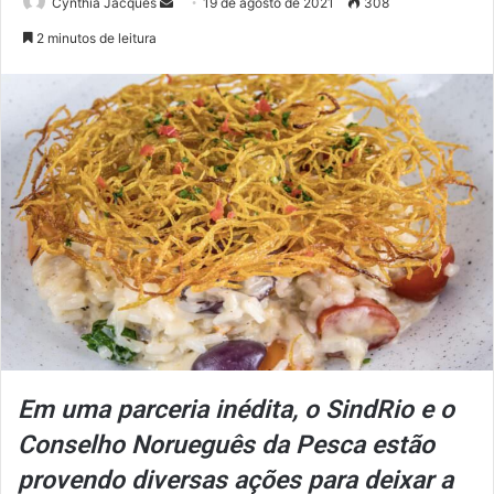
Mande
Cynthia Jacques
19 de agosto de 2021
308
um
2 minutos de leitura
e-
mail
Em uma parceria inédita, o SindRio e o
Conselho Norueguês da Pesca estão
provendo diversas ações para deixar a