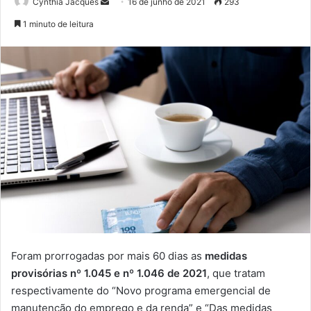
Mande
Cynthia Jacques
16 de junho de 2021
293
um
1 minuto de leitura
e-
mail
Foram prorrogadas por mais 60 dias as
medidas
provisórias nº 1.045 e nº 1.046 de 2021
, que tratam
respectivamente do “Novo programa emergencial de
manutenção do emprego e da renda” e “Das medidas