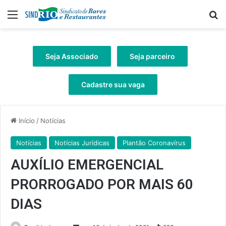
Menu
Pr
Seja Associado
Seja parceiro
Cadastre sua vaga
Início
/
Notícias
Notícias
Notícias Jurídicas
Plantão Coronavírus
AUXÍLIO EMERGENCIAL
PRORROGADO POR MAIS 60
DIAS