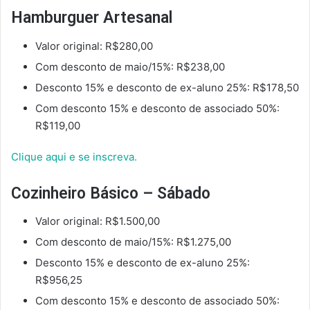
Hamburguer Artesanal
Valor original: R$280,00
Com desconto de maio/15%: R$238,00
Desconto 15% e desconto de ex-aluno 25%: R$178,50
Com desconto 15% e desconto de associado 50%:
R$119,00
Clique aqui e se inscreva.
Cozinheiro Básico – Sábado
Valor original: R$1.500,00
Com desconto de maio/15%: R$1.275,00
Desconto 15% e desconto de ex-aluno 25%:
R$956,25
Com desconto 15% e desconto de associado 50%: