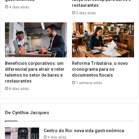
restaurantes
4 dias atrás
5 dias atrás
Benefícios corporativos: um
Reforma Tributária: o novo
diferencial para atrair e reter
cronograma para os
talentos no setor de bares e
documentos fiscais
restaurantes
1 semana atrás
6 dias atrás
De Cynthia Jacques
Centro do Rio: nova vida gastronômica
4 dias atrás