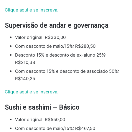
Clique aqui e se inscreva.
Supervisão de andar e governança
Valor original: R$330,00
Com desconto de maio/15%: R$280,50
Desconto 15% e desconto de ex-aluno 25%:
R$210,38
Com desconto 15% e desconto de associado 50%:
R$140,25
Clique aqui e se inscreva.
Sushi e sashimi – Básico
Valor original: R$550,00
Com desconto de maio/15%: R$467,50