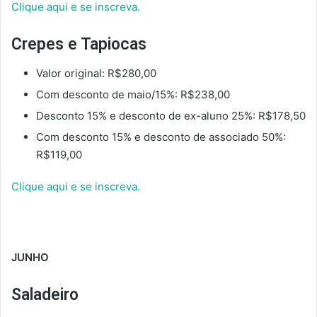
Clique aqui e se inscreva.
Crepes e Tapiocas
Valor original: R$280,00
Com desconto de maio/15%: R$238,00
Desconto 15% e desconto de ex-aluno 25%: R$178,50
Com desconto 15% e desconto de associado 50%:
R$119,00
Clique aqui e se inscreva.
JUNHO
Saladeiro