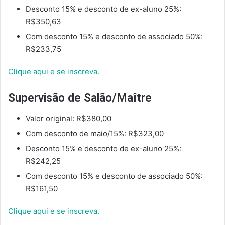
Desconto 15% e desconto de ex-aluno 25%:
R$350,63
Com desconto 15% e desconto de associado 50%:
R$233,75
Clique aqui e se inscreva.
Supervisão de Salão/Maître
Valor original: R$380,00
Com desconto de maio/15%: R$323,00
Desconto 15% e desconto de ex-aluno 25%:
R$242,25
Com desconto 15% e desconto de associado 50%:
R$161,50
Clique aqui e se inscreva.