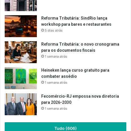
Reforma Tributária: SindRio lança
workshop para bares e restaurantes
5 dias atrás
Reforma Tributária: o novo cronograma
para os documentos fiscais
1 semana atrás
Heineken lança curso gratuito para
combater assédio
1 semana atrás
Fecomércio-RJ empossa nova diretoria
para 2026-2030
1 semana atrás
Tudo (606)